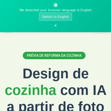
🌐
We detected your browser language is English
Switch to English
×
AI Room Designer
PRÉVIA DE REFORMA DA COZINHA
Design de
cozinha
com IA
a partir de foto