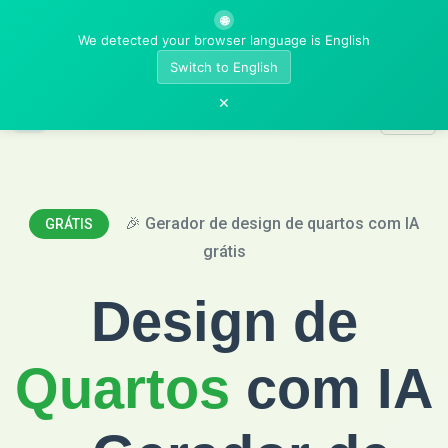
🌐
We detected your browser language is English
Switch to English
×
AI Room Designer
🎉 Gerador de design de quartos com IA
GRÁTIS
grátis
Design de
Quartos
com IA