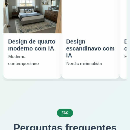
Design de quarto
Design
De
moderno com IA
escandinavo com
c
IA
Moderno
Est
contemporâneo
Nordic minimalista
FAQ
Perguntas frequentes