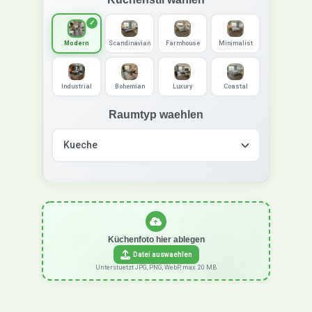
Modern
Scandinavian
Farmhouse
Minimalist
Industrial
Bohemian
Luxury
Coastal
Raumtyp waehlen
Küchenfoto hier ablegen
Datei auswaehlen
Unterstuetzt JPG, PNG, WebP, max. 20 MB