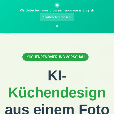
🌐
We detected your browser language is English
Switch to English
×
AI Room Designer
KÜCHENRENOVIERUNG VORSCHAU
KI-
Küchendesign
aus einem Foto