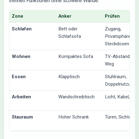
trennen Funktionen ohne schwere Wände.
Zone
Anker
Prüfen
Schlafen
Bett oder
Zugang,
Schlafsofa
Privatsphäre,
Steckdosen
Wohnen
Kompaktes Sofa
TV-Abstand, Tis
Weg
Essen
Klapptisch
Stuhlraum,
Doppelnutzung
Arbeiten
Wandschreibtisch
Licht, Kabel, Stu
Stauraum
Hoher Schrank
Türen, Sichtord