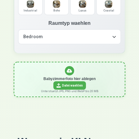
Industrial
Boho
Luxus
Coastal
Raumtyp waehlen
Babyzimmerfoto hier ablegen
Datei waehlen
Unterstuetzt JPG, PNG und WebP bis 20 MB