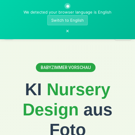
🌐
We detected your browser language is English
Switch to English
×
AI Room Designer
BABYZIMMER VORSCHAU
KI
Nursery
Design
aus
Foto