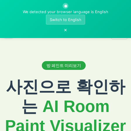
🌐
We detected your browser language is English
Switch to English
×
AI Room Designer
방 페인트 미리보기
사진으로 확인하
는
AI Room
Paint Visualizer