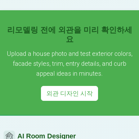
리모델링 전에 외관을 미리 확인하세
요
Upload a house photo and test exterior colors,
facade styles, trim, entry details, and curb
appeal ideas in minutes.
외관 디자인 시작
AI Room Designer