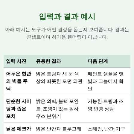
입력과 결과 예시
아래 예시는 도구가 어떤 결정을 돕는지 보여줍니다. 결과는
콘셉트이며 허가용 렌더링이 아닙니다.
입력 사진
유용한 결과
다음 단계
어두운 현관
밝은 트림과 새 문 색
페인트 샘플을 햇
의 벽돌 주
상의 따뜻한 모던 외관
빛과 그늘에서 확
택
인
단순한 사이
밝은 외벽, 블랙 포인
가능한 트림과 조
딩과 좁은
트, 조명이 있는 팜하
명 변경 상담
포치
우스 분위기
낡은 데크가
밝은 난간과 블루그레
스테인, 난간, 가구