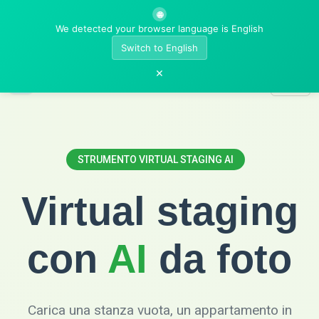
🌐
We detected your browser language is English
Switch to English
×
AI Room Designer
STRUMENTO VIRTUAL STAGING AI
Virtual staging
con
AI
da foto
Carica una stanza vuota, un appartamento in