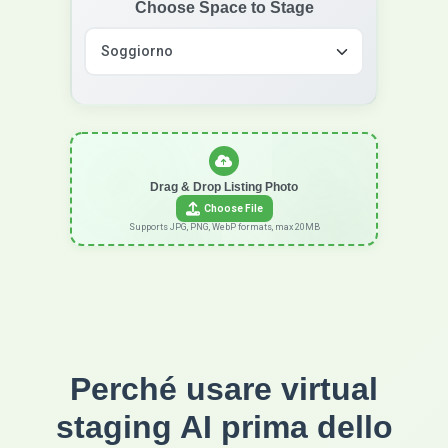
Choose Space to Stage
Drag & Drop Listing Photo
Choose File
Supports JPG, PNG, WebP formats, max 20MB
Perché usare virtual
staging AI prima dello