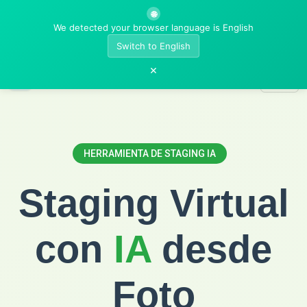
🌐
We detected your browser language is English
Switch to English
×
AI Room Designer
HERRAMIENTA DE STAGING IA
Staging Virtual
con
IA
desde
Foto