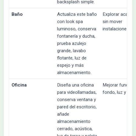
backsplash simple.
Baño
Actualiza este baño
Explorar acabad
con look spa
sin mover
luminoso, conserva
instalaciones.
fontanería y ducha,
prueba azulejo
grande, lavabo
flotante, luz de
espejo y más
almacenamiento.
Oficina
Diseña una oficina
Mejorar función,
para videollamadas,
fondo, luz y orde
conserva ventana y
pared del escritorio,
añade
almacenamiento
cerrado, acústica,