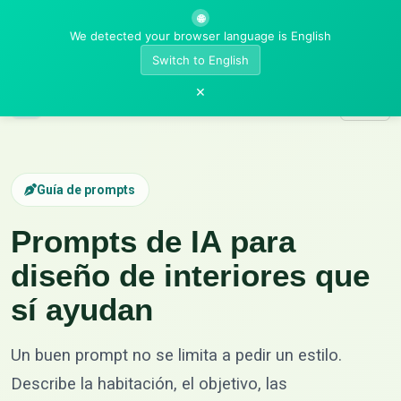
🌐
We detected your browser language is English
Switch to English
×
AI Room Designer
Guía de prompts
Prompts de IA para
diseño de interiores que
sí ayudan
Un buen prompt no se limita a pedir un estilo.
Describe la habitación, el objetivo, las