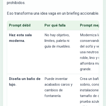
prohibidos.
Eso transforma una idea vaga en un briefing accionable.
Prompt débil
Por qué falla
Prompt mejor
Haz esta sala
No hay objetivo,
Moderniza la sal
moderna.
límites, paleta ni
conservando pa
guía de muebles.
del sofá y venta
usa neutros cáli
roble, lino y una
alfombra más
grande.
Diseña un baño de
Puede inventar
Crea un baño sp
lujo.
acabados caros y
sobrio, conserva
cambios de
instalaciones y
fontanería.
tamaño de duch
prueba azulejo