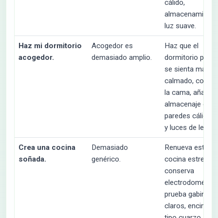
cálido,
almacenamiento
luz suave.
Haz mi dormitorio
Acogedor es
Haz que el
acogedor.
demasiado amplio.
dormitorio pequ
se sienta más
calmado, conse
la cama, añade
almacenaje cerr
paredes cálidas, 
y luces de lectur
Crea una cocina
Demasiado
Renueva esta
soñada.
genérico.
cocina estrecha,
conserva
electrodoméstic
prueba gabinete
claros, encimera
tipo cuarzo,